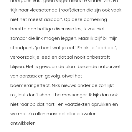
hooligans vast geen vegetariërs te vinden zijn’. En
‘Kijk naar vleesetende (roof)dieren die zijn ook vaak
niet het meest aaibaar’. Op deze opmerking
barstte een heftige discussie los; ik zou niet
zomaar die link mogen leggen. Maar ik blijf bij mijn
standpunt; ‘je bent wat je eet’. En als je ‘leed eet’,
veroorzaak je leed en dat zal nooit onbestraft
blijven. Het is gewoon de alom bekende natuurwet
van oorzaak en gevolg, ofwel het
boemerangeffect. Niks nieuws onder de zon lijkt
mij, but don’t shoot the messenger. Ik kijk dan ook
niet raar op dat hart- en vaatziekten oprukken en
we met z’n allen massaal allerlei kwalen
ontwikkelen.